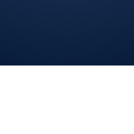
Downloads
Hier möchten wir Ihnen einige Informationsblätter zum
Download für den privaten Gebrauch zur Verfügung stellen:
Anamnesebogen 2023 ausfüllbar_1.pdf
(134.42KB)
Anamnesebogen 2023 ausfüllbar_1.pdf
(134.42KB)