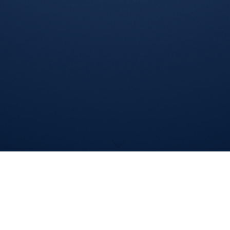
Kontakt
Eine Terminvereinbarung ist auf diesem Weg bzw. per
Email leider nicht möglich.
Bei Terminwünschen bitten wir